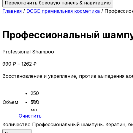
Переключить боковую панель & навигацию
Главная
/
DOGE премиальная косметика
/ Профессион
Профессиональный шампунь
Professional Shampoo
990
₽
–
1262
₽
Восстановление и укрепление, против выпадения вол
250
мл
Объем
500
мл
Очистить
Количество Профессиональный шампунь. Кератин, би