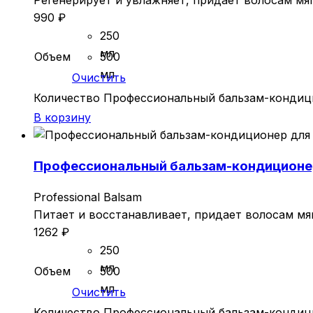
Регенерирует и увлажняет, придает волосам мяг
990
₽
250
мл
Объем
500
мл
Очистить
Количество Профессиональный бальзам-кондицио
В корзину
Профессиональный бальзам-кондиционер 
Professional Balsam
Питает и восстанавливает, придает волосам мяг
1262
₽
250
мл
Объем
500
мл
Очистить
Количество Профессиональный бальзам-кондицио