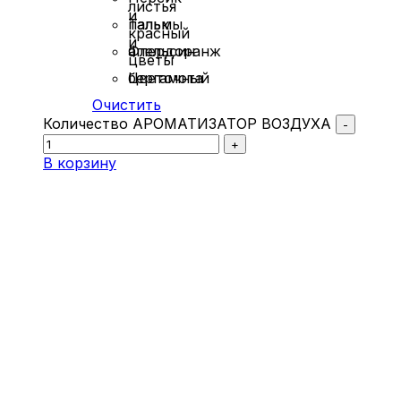
листья
и
пальмы
Тальк
красный
и
апельсин
Флердоранж
цветы
бергамота
Цветочный
Очистить
Количество АРОМАТИЗАТОР ВОЗДУХА
-
+
В корзину