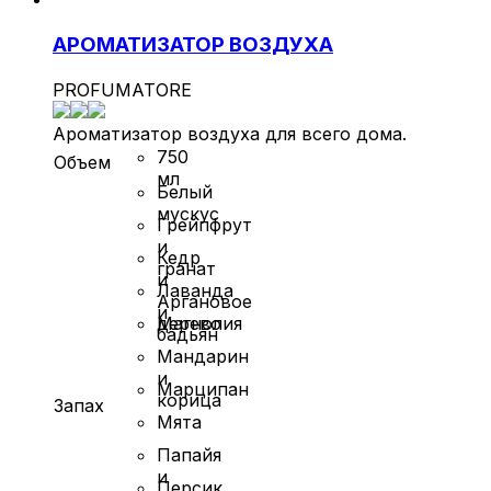
АРОМАТИЗАТОР ВОЗДУХА
PROFUMATORE
Ароматизатор воздуха для всего дома.
750
Объем
мл
Белый
мускус
Грейпфрут
и
Кедр
гранат
и
Лаванда
Аргановое
и
дерево
Магнолия
бадьян
Мандарин
и
Марципан
корица
Запах
Мята
Папайя
и
Персик