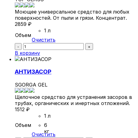
Моющее универсальное средство для любых
поверхностей. От пыли и грязи. Концентрат.
2859
₽
1 л
Объем
Очистить
Количество
-
+
ТОП
В корзину
ГЛАС
АНТИЗАСОР
SGORGA GEL
Щелочное средство для устранения засоров в
трубах, органических и инертных отложений.
1512
₽
1 л
Объем
6
кг
Очистить