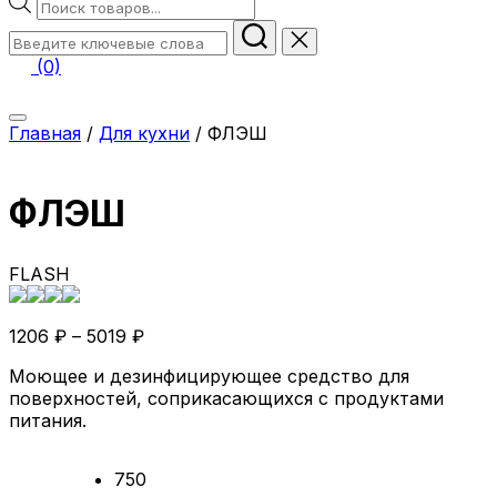
Поиск
товаров
Искать:
(0)
Переключить
Главная
/
Для кухни
/ ФЛЭШ
боковую
панель
&
навигацию
ФЛЭШ
FLASH
1206
₽
–
5019
₽
Моющее и дезинфицирующее средство для
поверхностей, соприкасающихся с продуктами
питания.
750