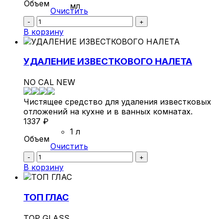
Объем
мл
Очистить
Количество
-
+
АНТИЛЁД
В корзину
УДАЛЕНИЕ ИЗВЕСТКОВОГО НАЛЕТА
NO CAL NEW
Чистящее средство для удаления известковых
отложений на кухне и в ванных комнатах.
1337
₽
1 л
Объем
Очистить
Количество
-
+
УДАЛЕНИЕ
В корзину
ИЗВЕСТКОВОГО
НАЛЕТА
ТОП ГЛАС
TOP GLASS