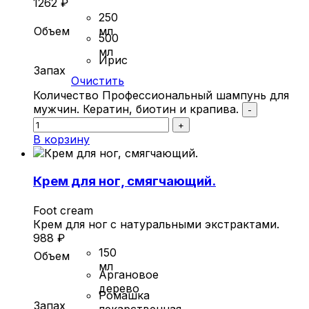
1262
₽
250
Объем
мл
500
мл
Ирис
Запах
Очистить
Количество Профессиональный шампунь для
мужчин. Кератин, биотин и крапива.
-
+
В корзину
Крем для ног, смягчающий.
Foot cream
Крем для ног с натуральными экстрактами.
988
₽
150
Объем
мл
Аргановое
дерево
Ромашка
Запах