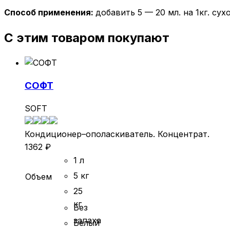
Способ применения:
добавить 5 — 20 мл. на 1кг. су
С этим товаром покупают
СОФТ
SOFT
Кондиционер–ополаскиватель. Концентрат.
1362
₽
1 л
5 кг
Объем
25
кг
Без
запаха
Белый