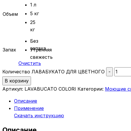
1 л
5 кг
Объем
25
кг
Без
запаха
Запах
Утренняя
свежесть
Очистить
Количество ЛАВАБУКАТО ДЛЯ ЦВЕТНОГО
-
В корзину
Артикул:
LAVABUCATO COLORI
Категории:
Моющие с
Описание
Применение
Скачать инструкцию
Описание