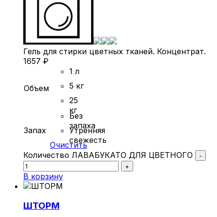
Гель для стирки цветных тканей. Концентрат.
1657
₽
1 л
5 кг
Объем
25
кг
Без
запаха
Запах
Утренняя
свежесть
Очистить
Количество ЛАВАБУКАТО ДЛЯ ЦВЕТНОГО
-
+
В корзину
ШТОРМ