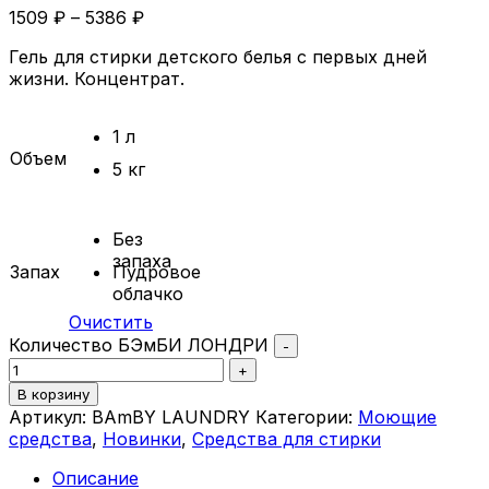
1509
₽
–
5386
₽
Гель для стирки детского белья с первых дней
жизни. Концентрат.
1 л
Объем
5 кг
Без
запаха
Запах
Пудровое
облачко
Очистить
Количество БЭмБИ ЛОНДРИ
-
+
В корзину
Артикул:
BAmBY LAUNDRY
Категории:
Моющие
средства
,
Новинки
,
Средства для стирки
Описание