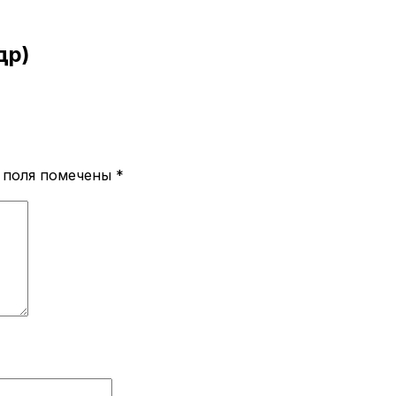
др)
 поля помечены
*