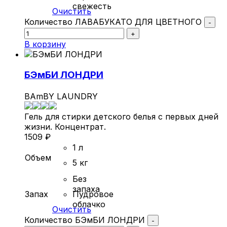
свежесть
Очистить
Количество ЛАВАБУКАТО ДЛЯ ЦВЕТНОГО
-
+
В корзину
БЭмБИ ЛОНДРИ
BAmBY LAUNDRY
Гель для стирки детского белья с первых дней
жизни. Концентрат.
1509
₽
1 л
Объем
5 кг
Без
запаха
Запах
Пудровое
облачко
Очистить
Количество БЭмБИ ЛОНДРИ
-