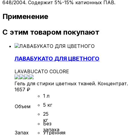
648/2004. Содержит 5%-15% катионных ПАВ.
Применение
С этим товаром покупают
ЛАВАБУКАТО ДЛЯ ЦВЕТНОГО
LAVABUCATO COLORE
Гель для стирки цветных тканей. Концентрат.
1657
₽
1 л
5 кг
Объем
25
кг
Без
запаха
Запах
Утренняя